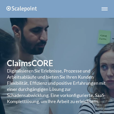
ClaimsCORE
Digitalisieren Sie Erlebnisse, Prozesse und
Arbeitsabläufe und bieten Sie Ihren Kunden
Flexibilität, Effizienz und positive Erfahrungen mit
einer durchgängigen Lösung zur
Schadensabwicklung. Eine vorkonfigurierte, SaaS-
Komplettlösung, um Ihre Arbeit zu erleichtern.