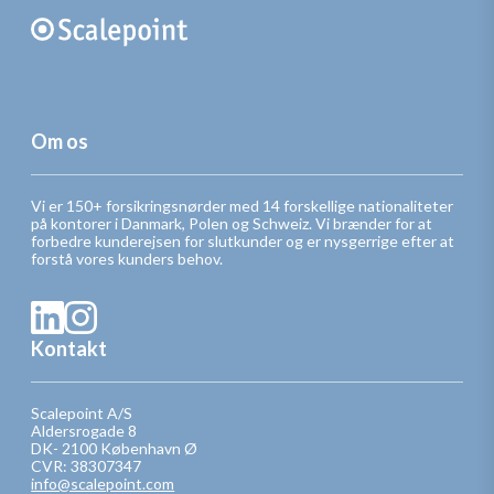
Om os
Vi er 150+ forsikringsnørder med 14 forskellige nationaliteter
på kontorer i Danmark, Polen og Schweiz. Vi brænder for at
forbedre kunderejsen for slutkunder og er nysgerrige efter at
forstå vores kunders behov.
Kontakt
Scalepoint A/S
Aldersrogade 8
DK- 2100 København Ø
CVR: 38307347
info@scalepoint.com