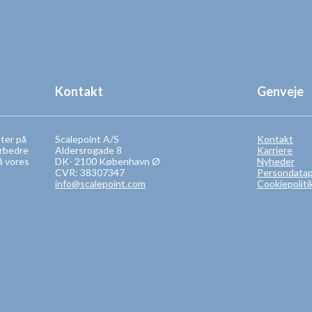
Kontakt
Genveje
eter på
Scalepoint A/S
Kontakt
orbedre
Aldersrogade 8
Karriere
å vores
DK- 2100 København Ø
Nyheder
CVR: 38307347
Persondatapo
info@scalepoint.com
Cookiepoliti