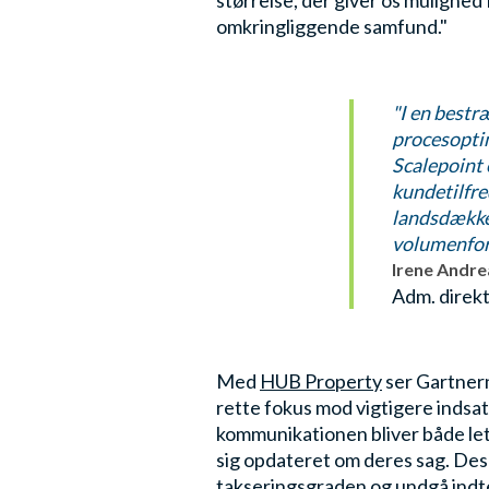
størrelse, der giver os mulighe
omkringliggende samfund."
"I en bestr
procesoptim
Scalepoint 
kundetilfre
landsdækken
volumenford
Irene Andr
Adm. direkt
Med
HUB Property
ser Gartnern
rette fokus mod vigtigere inds
kommunikationen bliver både let
sig opdateret om deres sag. Des
takseringsgraden og undgå indteg