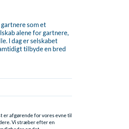
f gartnere som et
lskab alene for gartnere,
le. I dag er selskabet
amtidigt tilbyde en bred
 er afgørende for vores evne til
jdere. Vi stræber efter en