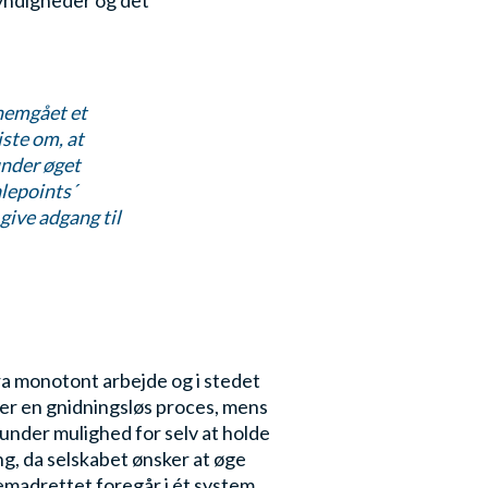
myndigheder og det
nnemgået et
iste om, at
under øget
alepoints´
give adgang til
ra monotont arbejde og i stedet
er en gnidningsløs proces, mens
under mulighed for selv at holde
g, da selskabet ønsker at øge
remadrettet foregår i ét system,