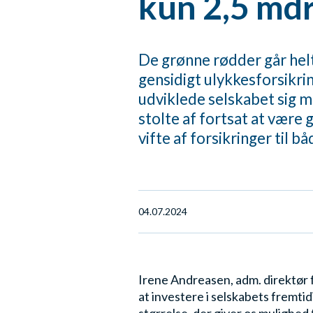
kun 2,5 mdr
De grønne rødder går helt 
gensidigt ulykkesforsikri
udviklede selskabet sig me
stolte af fortsat at være
vifte af forsikringer til 
04.07.2024
Irene Andreasen, adm. direktør 
at investere i selskabets fremti