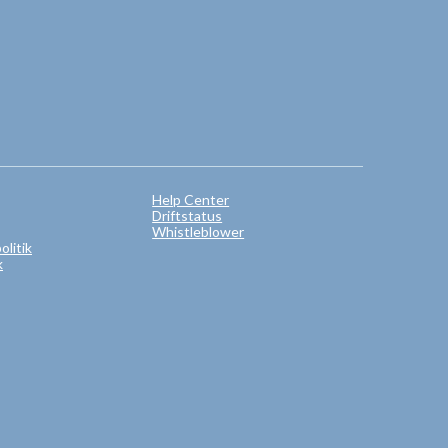
Help Center
Driftstatus
Whistleblower
litik
k