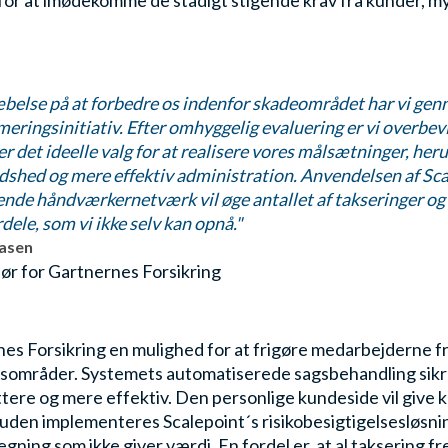
d for at imødekomme de stadigt stigende krav fra kunder, 
æbelse på at forbedre os indenfor skadeområdet har vi ge
eringsinitiativ. Efter omhyggelig evaluering er vi overbev
er det ideelle valg for at realisere vores målsætninger, her
dshed og mere effektiv administration. Anvendelsen af Sc
de håndværkernetværk vil øge antallet af takseringer og 
ele, som vi ikke selv kan opnå."
easen
ør for Gartnernes Forsikring
es Forsikring en mulighed for at frigøre medarbejderne f
atsområder. Systemets automatiserede sagsbehandling sikr
tere og mere effektiv. Den personlige kundeside vil give k
uden implementeres Scalepoint´s risikobesigtigelsesløsnin
ning som ikke giver værdi. En fordel er, at al taksering f