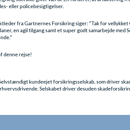
es- eller policebesigtigelser.
tleder fra Gartnernes Forsikring siger: “Tak for vellykket 
ner, en agil tilgang samt et super godt samarbejde med Sca
nde.”
 af denne rejse!
elvstændigt kundeejet forsikringsselskab, som driver ska
rhvervsdrivende. Selskabet driver desuden skadeforsikrin