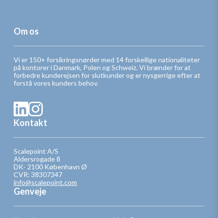
Om os
Vi er 150+ forsikringsnørder med 14 forskellige nationaliteter
på kontorer i Danmark, Polen og Schweiz. Vi brænder for at
forbedre kunderejsen for slutkunder og er nysgerrige efter at
forstå vores kunders behov.
Kontakt
Scalepoint A/S
Aldersrogade 8
DK- 2100 København Ø
CVR: 38307347
info@scalepoint.com
Genveje