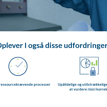
plever I også disse udfordringe
 ressourcekrævende processer
Upålidelige og utilstrækkelige
at vurdere risici korre