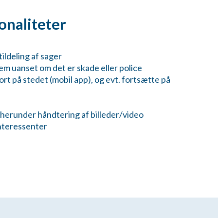
onaliteter
ildeling af sager
tem uanset om det er skade eller police
rt på stedet (mobil app), og evt. fortsætte på
herunder håndtering af billeder/video
nteressenter