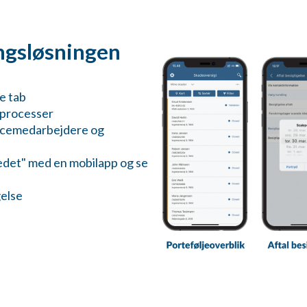
ingsløsningen
e tab
 processer
licemedarbejdere og
tedet" med en mobilapp og se
gelse