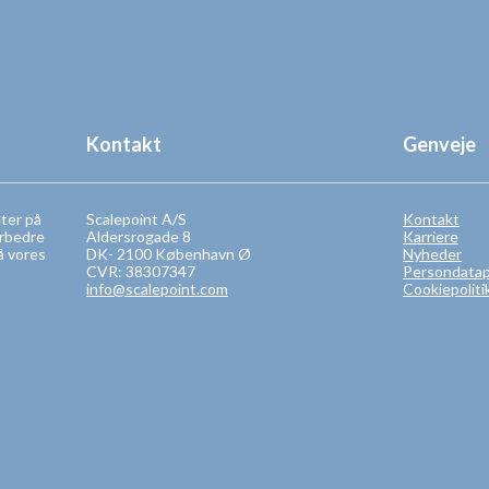
Kontakt
Genveje
eter på
Scalepoint A/S
Kontakt
orbedre
Aldersrogade 8
Karriere
å vores
DK- 2100 København Ø
Nyheder
CVR: 38307347
Persondatapo
info@scalepoint.com
Cookiepoliti