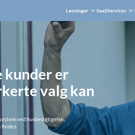
Løsninger
SaaS
Services
e kunder er
rkerte valg kan
t system ved husbesigtigelse,
 findes.