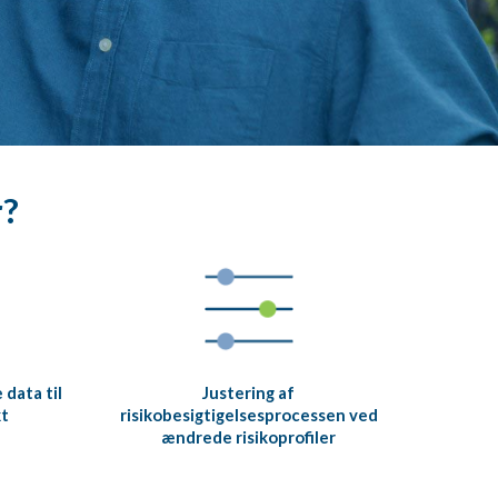
r?
 data til
Justering af
kt
risikobesigtigelsesprocessen ved
ændrede risikoprofiler