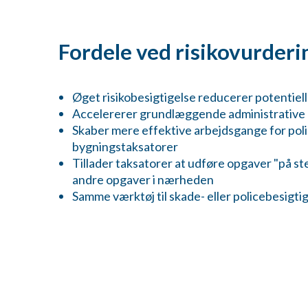
Fordele ved risikovurder
Øget risikobesigtigelse reducerer potentiell
Accelererer grundlæggende administrative
Skaber mere effektive arbejdsgange for po
bygningstaksatorer
Tillader taksatorer at udføre opgaver "på s
andre opgaver i nærheden
Samme værktøj til skade- eller policebesigti