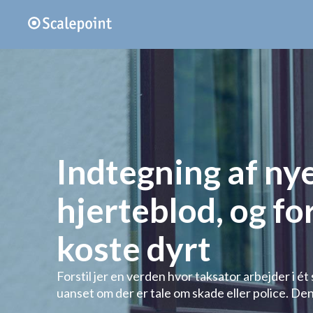
Indtegning af ny
hjerteblod, og fo
koste dyrt
Forstil jer en verden hvor taksator arbejder i é
uanset om der er tale om skade eller police. Den