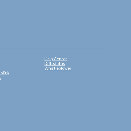
Help Center
Driftstatus
Whistleblower
litik
k